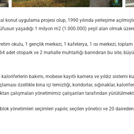
syal konut uygulama projesi olup, 1990 yılında yerleşime açılmı
nüfusun yaşadığı 1 milyon m2 (1.000.000) yeşil alan olmak üzer
retim okulu, 1 gençlik merkezi, 1 kafeterya, 1 ısı merkezi, topla
 64 adet otopark ve 2 mahalle muhtarlığı barındıran bu site, bü
ve kaloriferlerin bakımı, mobese kayıtlı kamera ve yıldız sistemi
ası özellikle bina içi temizliği, koridorlar, sığınaklar, kalorifer
ektan çalışmaları yönetimimiz çalışanları tarafından yürütülmekt
lok yönetimleri seçimleri yapılır, seçilen yönetici ve 20 daireden 