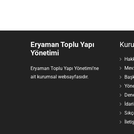
Eryaman Toplu Yapı
Kur
Yönetimi
Hak
Mev
Eryaman Toplu Yapı Yönetimi’ne
ait kurumsal websayfasıdır.
Başk
Yöne
Dene
İdar
Sıkç
İleti