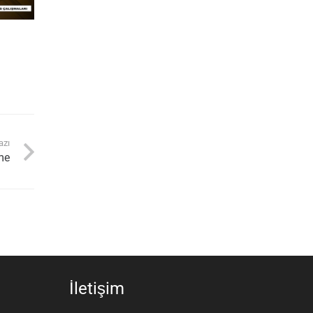
azı
me
İletişim