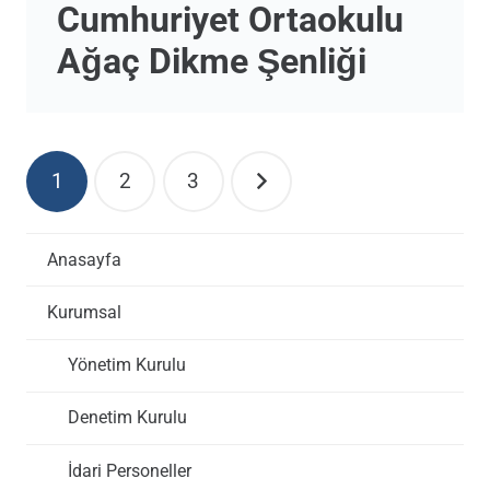
Cumhuriyet Ortaokulu
Ağaç Dikme Şenliği
Yazı
1
2
3
sayfalaması
Anasayfa
Kurumsal
Yönetim Kurulu
Denetim Kurulu
İdari Personeller