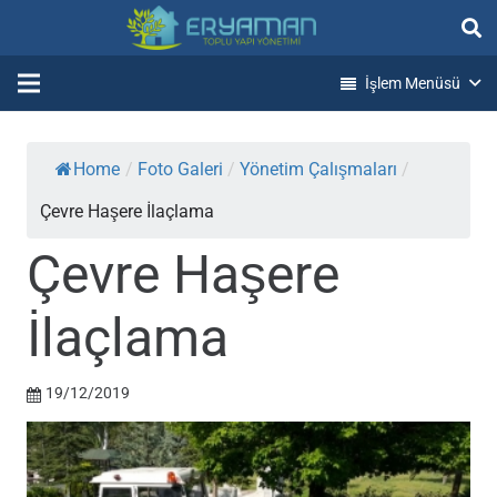
İşlem Menüsü
Home
/
Foto Galeri
/
Yönetim Çalışmaları
/
Çevre Haşere İlaçlama
Çevre Haşere
İlaçlama
19/12/2019